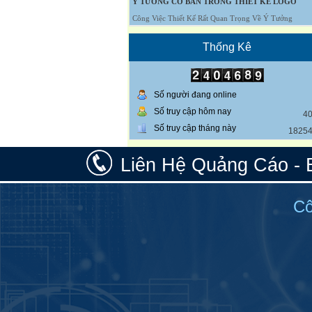
Ý TƯỞNG CƠ BẢN TRONG THIẾT KẾ LOGO
Công Việc Thiết Kế Rất Quan Trọng Về Ý Tưởng
Thống Kê
Số người đang online
Số truy cập hôm nay
4
Số truy cập tháng này
1825
Liên Hệ Quảng Cáo - 
Cô