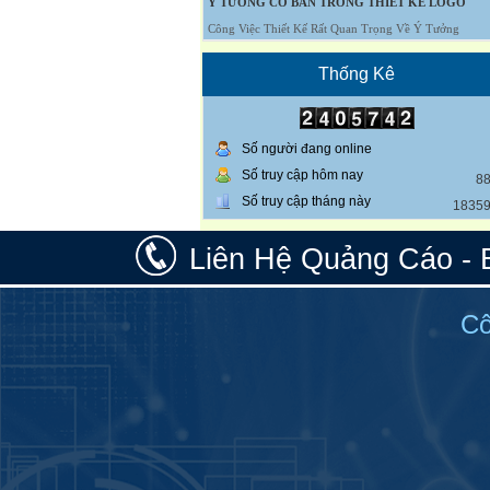
Ý TƯỞNG CƠ BẢN TRONG THIẾT KẾ LOGO
Công Việc Thiết Kế Rất Quan Trọng Về Ý Tưởng
Thống Kê
Số người đang online
Số truy cập hôm nay
8
Số truy cập tháng này
1835
Liên Hệ Quảng Cáo - 
Cô